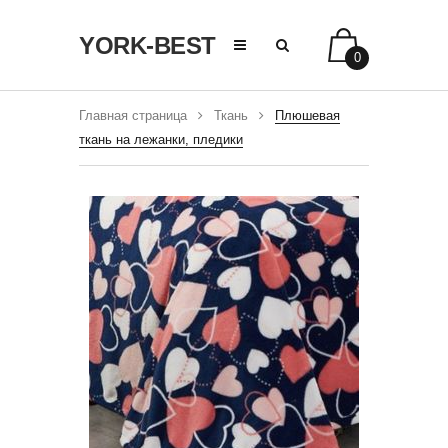
YORK-BEST
0
Главная страница
Ткань
Плюшевая
ткань на лежанки, пледики